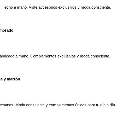
 morado
de y marrón