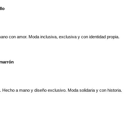
llo
 marrón