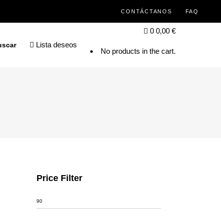
CONTÁCTANOS
FAQ
0
0,00
€
Lista deseos
uscar
No products in the cart.
Price Filter
Precio
mínimo