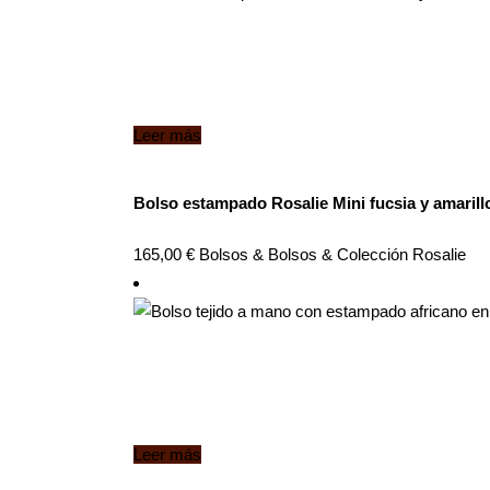
Leer más
Bolso estampado Rosalie Mini fucsia y amarill
165,00
€
Bolsos
&
Bolsos
&
Colección Rosalie
Leer más