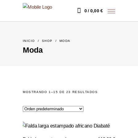
0
0,00
€
INICIO
/
SHOP
/
MODA
Moda
MOSTRANDO 1–15 DE 23 RESULTADOS
Este
prod
tiene