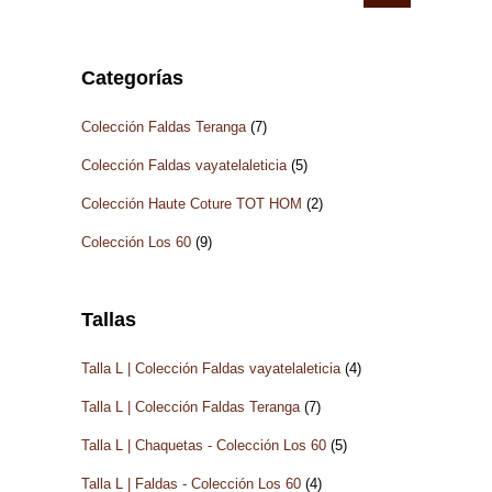
Precio
Precio
prod
mínimo
máximo
Categorías
Colección Faldas Teranga
(7)
Colección Faldas vayatelaleticia
(5)
Colección Haute Coture TOT HOM
(2)
Colección Los 60
(9)
Tallas
Talla L | Colección Faldas vayatelaleticia
(4)
Talla L | Colección Faldas Teranga
(7)
Talla L | Chaquetas - Colección Los 60
(5)
Talla L | Faldas - Colección Los 60
(4)