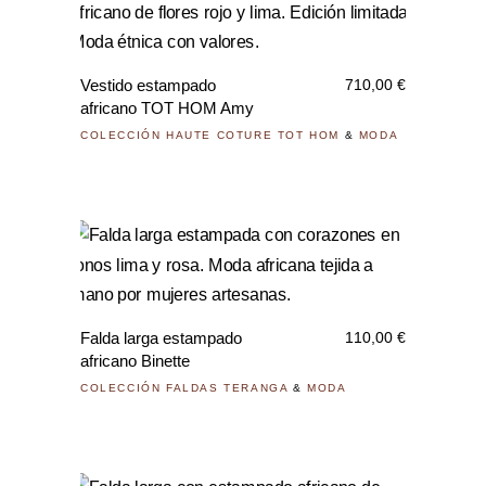
Vestido estampado
710,00
€
africano TOT HOM Amy
COLECCIÓN HAUTE COTURE TOT HOM
&
MODA
Este
prod
tiene
Falda larga estampado
110,00
€
múlti
africano Binette
varia
COLECCIÓN FALDAS TERANGA
&
MODA
Las
opci
se