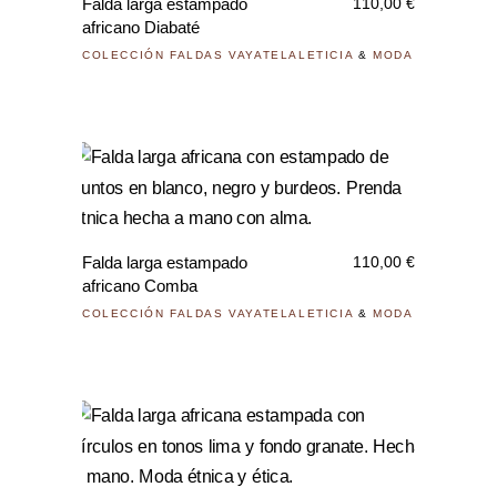
Falda larga estampado
110,00
€
múlti
africano Diabaté
varia
COLECCIÓN FALDAS VAYATELALETICIA
&
MODA
Las
opci
se
pued
Este
elegi
prod
en
tiene
la
Falda larga estampado
110,00
€
múlti
pági
africano Comba
varia
de
COLECCIÓN FALDAS VAYATELALETICIA
&
MODA
Las
prod
opci
se
pued
Este
elegi
prod
en