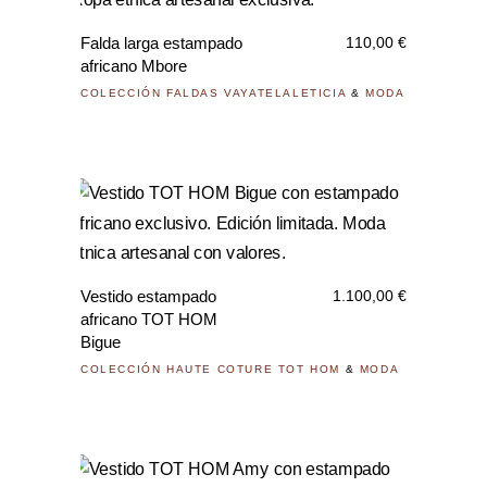
prod
en
tiene
la
Falda larga estampado
110,00
€
múlti
pági
africano Mbore
varia
de
COLECCIÓN FALDAS VAYATELALETICIA
&
MODA
Las
prod
opci
se
pued
elegi
en
la
Vestido estampado
1.100,00
€
pági
africano TOT HOM
Bigue
de
COLECCIÓN HAUTE COTURE TOT HOM
&
MODA
prod