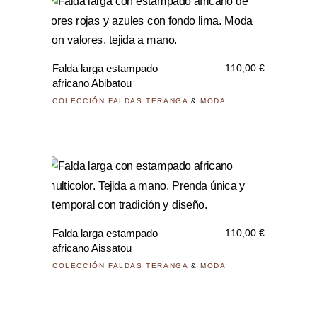
pued
Este
elegi
prod
en
tiene
la
Falda larga estampado
110,00
€
múlti
pági
africano Abibatou
varia
de
COLECCIÓN FALDAS TERANGA
&
MODA
Las
prod
opci
se
pued
Este
elegi
prod
en
tiene
la
Falda larga estampado
110,00
€
múlti
pági
africano Aissatou
varia
de
COLECCIÓN FALDAS TERANGA
&
MODA
Las
prod
opci