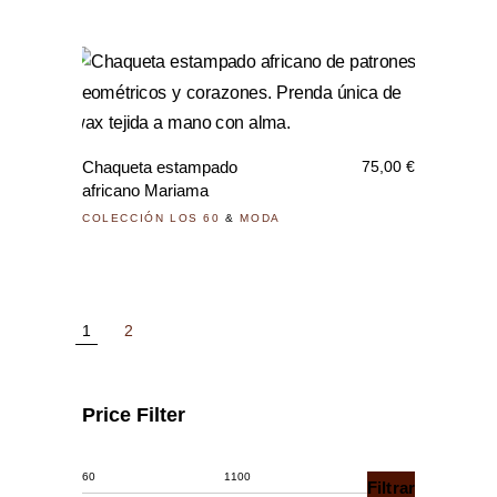
opci
se
pued
Este
elegi
prod
en
tiene
la
Chaqueta estampado
75,00
€
múlti
pági
africano Mariama
varia
de
COLECCIÓN LOS 60
&
MODA
Las
prod
opci
se
pued
1
2
elegi
en
Price Filter
la
pági
de
Filtrar