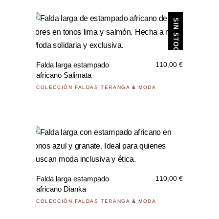
se
pued
elegi
Sele
en
la
Falda larga estampado
110,00
€
pági
africano Salimata
de
COLECCIÓN FALDAS TERANGA
&
MODA
prod
Este
prod
tiene
Falda larga estampado
110,00
€
múlti
africano Dianka
varia
COLECCIÓN FALDAS TERANGA
&
MODA
Las