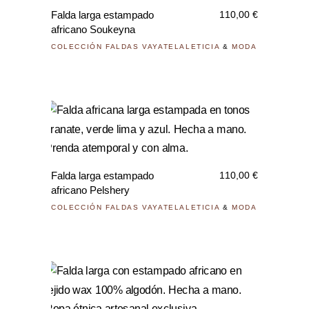
tiene
la
Falda larga estampado
110,00
€
múlti
pági
africano Soukeyna
varia
de
COLECCIÓN FALDAS VAYATELALETICIA
&
MODA
Las
prod
opci
se
pued
Este
elegi
prod
en
tiene
la
Falda larga estampado
110,00
€
múlti
pági
africano Pelshery
varia
de
COLECCIÓN FALDAS VAYATELALETICIA
&
MODA
Las
prod
opci
se
pued
Este
elegi