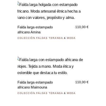
se
pued
Este
elegi
prod
en
tiene
la
Falda larga estampado
110,00
€
múlti
pági
africano Amina
varia
de
COLECCIÓN FALDAS TERANGA
&
MODA
Las
prod
opci
se
pued
Este
elegi
prod
en
tiene
la
Falda larga estampado
110,00
€
múlti
pági
africano Maimouna
varia
de
COLECCIÓN FALDAS TERANGA
&
MODA
Las
prod
opci