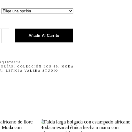
eta
Añadir Al Carrito
pado
o
y
SQ1870826
GORÍAS:
COLECCIÓN LOS 60
,
MODA
A:
LETICIA VALERA STUDIO