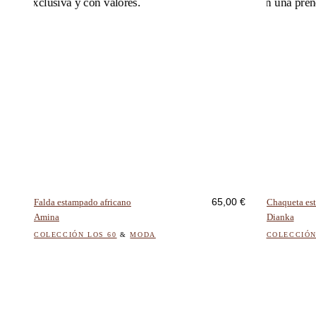
Este
producto
tiene
múltiples
65,00
€
Falda estampado africano
Chaqueta es
variantes.
Amina
Dianka
Las
opciones
COLECCIÓN LOS 60
&
MODA
COLECCIÓN
se
pueden
elegir
en
la
página