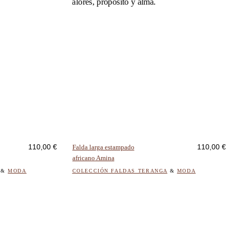
Este
producto
tiene
múltiples
110,00
€
110,00
€
Falda larga estampado
variantes.
africano Amina
Las
opciones
&
MODA
COLECCIÓN FALDAS TERANGA
&
MODA
se
pueden
elegir
en
la
página