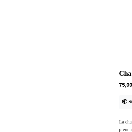
Cha
75,0
📦 S
​La ch
prenda