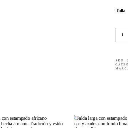
Talla
Chaqu
estam
african
Amina
quantit
SKU:
CATE
MARC