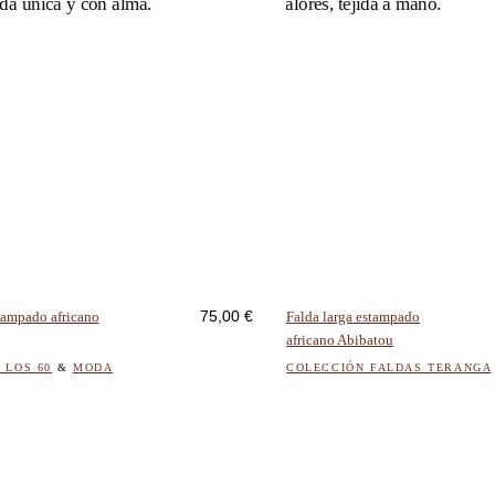
Este
producto
tiene
múltiples
75,00
€
tampado africano
Falda larga estampado
variantes.
africano Abibatou
Las
opciones
 LOS 60
&
MODA
COLECCIÓN FALDAS TERANGA
se
pueden
elegir
en
la
página