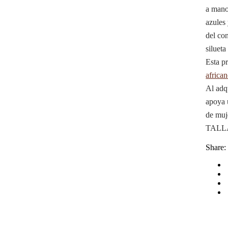
a mano
azules
del con
silueta
Esta p
africa
Al adqu
apoya 
de muj
TALLA 
Share: